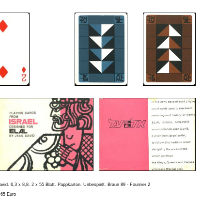
vid. 6,3 x 8,8. 2 x 55 Blatt. Pappkarton. Unbespielt. Braun 89 - Fournier 2
65 Euro