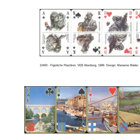
10400 - Figürliche Plastiken, VEB Altenburg, 1986. Design: Marianne Mäder. 5