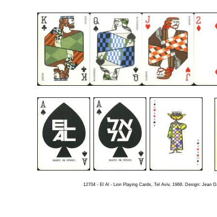
12704 - El Al - Lion Playing Cards, Tel Aviv, 1968. Design: Jean Da