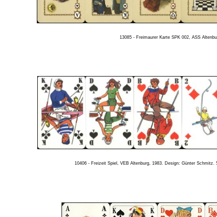
13085 - Freimaurer Karte SPK 002, ASS Altenburg
10406 - Freizeit Spiel, VEB Altenburg, 1983. Design: Günter Schmitz. 