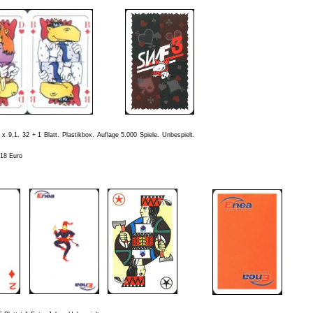
 x 9,1. 32 + 1 Blatt. Plastikbox. Auflage 5.000 Spiele. Unbespielt.
18 Euro