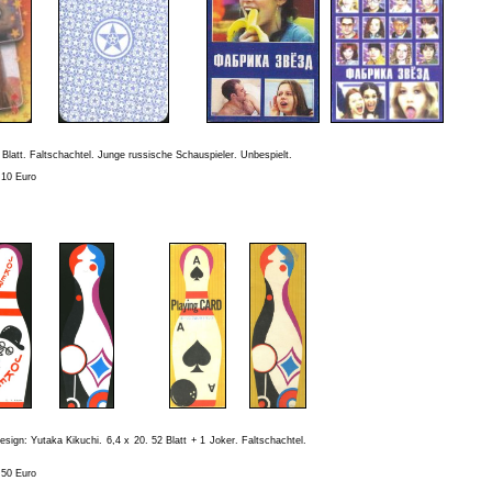
 Blatt. Faltschachtel. Junge russische Schauspieler. Unbespielt.
10 Euro
ign: Yutaka Kikuchi. 6,4 x 20. 52 Blatt + 1 Joker. Faltschachtel.
50 Euro