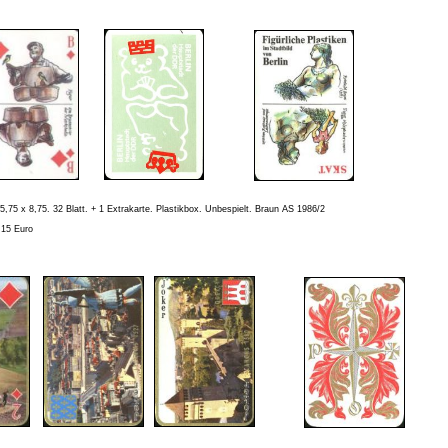
,75 x 8,75. 32 Blatt. + 1 Extrakarte. Plastikbox. Unbespielt. Braun AS 1986/2
15 Euro