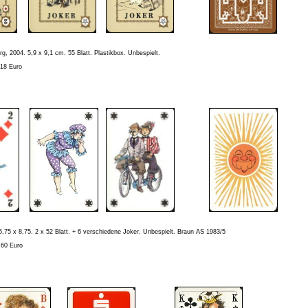
, 2004. 5,9 x 9,1 cm. 55 Blatt. Plastikbox. Unbespielt.
18 Euro
5,75 x 8,75. 2 x 52 Blatt. + 6 verschiedene Joker. Unbespielt. Braun AS 1983/5
60 Euro