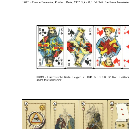
12081 - France Souvenirs, Philibert, Paris, 1957. 5,7 x 8,6. 54 Blatt. Farbfotos französ
09819 - Französische Karte, Belgien, c. 1941. 5,8 x 8,8. 32 Blatt. Golde
sonst fast unbespielt.