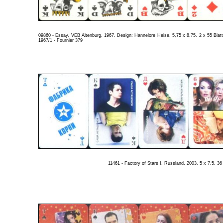
09860 - Essay, VEB Altenburg, 1967. Design: Hannelore Heise. 5,75 x 8,75. 2 x 55 Blatt
1967/1 - Fournier 379
11461 - Factory of Stars I, Russland, 2003. 5 x 7,5. 36